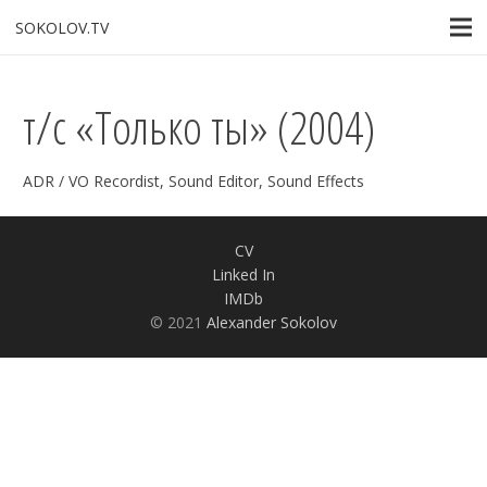
SOKOLOV.TV
т/с «Только ты» (2004)
ADR / VO Recordist
,
Sound Editor
,
Sound Effects
CV
Linked In
IMDb
© 2021
Alexander Sokolov